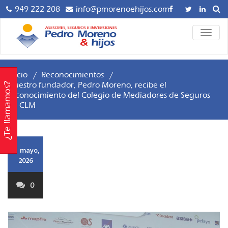
Saltar
949 222 208
info@pmorenoehijos.com
al
contenido
Asesoría y
ALTER
Pedro
LA
Gestoría para
NAVE
Empresas,
Moreno
Autónomos y
Inicio
/
Reconocimientos
/
hijos 
Particulares,
Nuestro fundador, Pedro Moreno, recibe el
¿Te llamamos?
reconocimiento del Colegio de Mediadores de Seguros
Mediación
Asesor
de CLM
Profesional de
Seguros AXA.
Gestor
Planificación
Seguro
Financiera e
21 mayo,
Inversiones.
2026
Inversio
Servicio de
Asesoría Digital.
0
Contáctanos