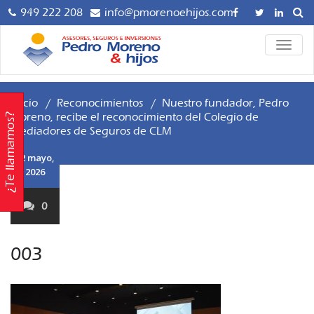
Saltar
949 222 208
info@pmorenoehijos.com
al
contenido
Asesoría y
ALTER
Pedro
LA
Gestoría para
NAVE
Empresas,
Moreno
Autónomos y
Inicio
/
Reconocimientos
/
Nuestro fundador, Pedro
hijos 
Particulares,
Moreno, recibe el reconocimiento del Colegio de
¿Te llamamos?
Mediadores de Seguros de CLM
Mediación
Asesor
003
Profesional de
22 mayo,
Seguros AXA.
Gestor
2026
Planificación
Seguro
Financiera e
0
Inversiones.
Inversio
Servicio de
003
Asesoría Digital.
Contáctanos