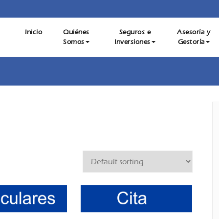
estoría para Empresas, Autónomos y Particulares, Mediación 
Inicio
Quiénes
Seguros e
Asesoría y
Moreno e hijos – Asesoría Gesto
Somos
Inversiones
Gestoría
Servicio de Asesoría Digital. Contáctanos