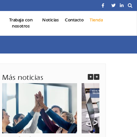
Profesional de Seguros AXA. Planificación Financiera e
Trabaja con
Noticias
Contacto
Tienda
ría Seguros Inversiones
nosotros
Más noticias