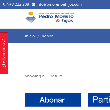
949 222 208
info@pmorenoehijos.com
Asesoría y G
Pedro 
Inversiones. 
Inicio
/
Tienda
¿Te llamamos?
Showing all 3 results