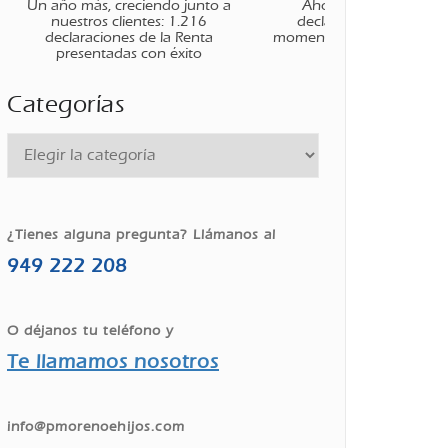
Un año más, creciendo junto a
Ahora que ha finaliza
nuestros clientes: 1.216
declaración de la renta
declaraciones de la Renta
momento de planificar tus
presentadas con éxito
Categorías
¿Tienes alguna pregunta? Llámanos al
949 222 208
O déjanos tu teléfono y
Te llamamos nosotros
info@pmorenoehijos.com