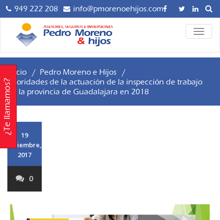
Saltar
949 222 208
info@pmorenoehijos.com
al
contenido
Asesoría y
ALTER
Pedro
LA
Gestoría para
NAVE
Empresas,
Moreno
Autónomos y
Inicio
/
Pedro Moreno e Hijos
/
hijos 
Particulares,
Prioridades de la actuación de la inspección de trabajo
¿Te llamamos?
en la provincia de Guadalajara en 2018
Mediación
Asesor
Profesional de
Seguros AXA.
Gestor
Planificación
19
Seguro
Financiera e
diciembre,
Inversiones.
2017
Inversio
Servicio de
Asesoría Digital.
0
Contáctanos