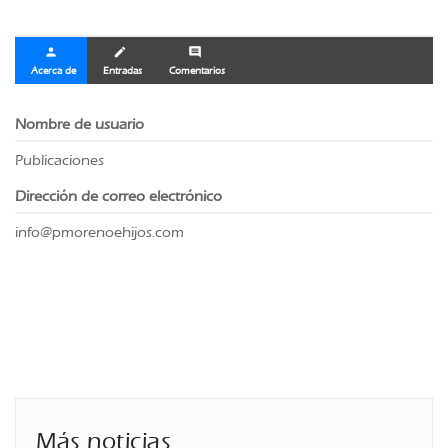
person
create
comment
Acerca de
Entradas
Comentarios
Nombre de usuario
Publicaciones
Dirección de correo electrónico
info@pmorenoehijos.com
Más noticias