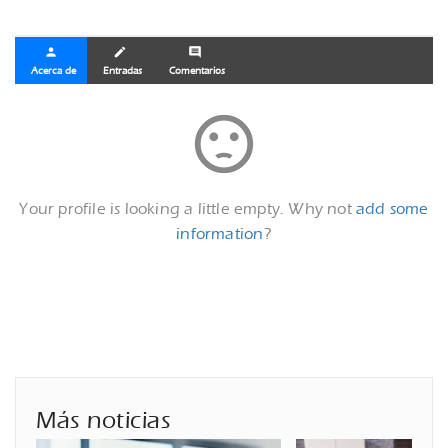
person
create
comment
Acerca de
Entradas
Comentarios
sentiment_dissatisfied
Your profile is looking a little empty. Why not
add some
information
?
Más noticias