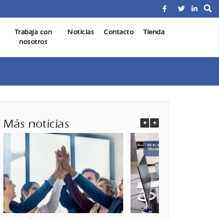
Profesional de Seguros AXA. Planificación Financiera e
Trabaja con
Noticias
Contacto
Tienda
ría Seguros Inversiones
nosotros
Más noticias