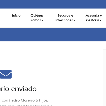
estoría para Empresas, Autónomos y Particulares, Mediación 
Inicio
Quiénes
Seguros e
Asesoría y
Moreno e hijos – Asesoría Gesto
Somos
Inversiones
Gestoría
Servicio de Asesoría Digital. Contáctanos
rio enviado​
r con Pedro Moreno & hijos.