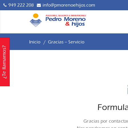
949 222 208
info@pmorenoehijos.com
Asesoría y G
Pedro 
Inversiones. 
Inicio
/
Gracias – Servicio
¿Te llamamos?
Formula
Gracias por contacta