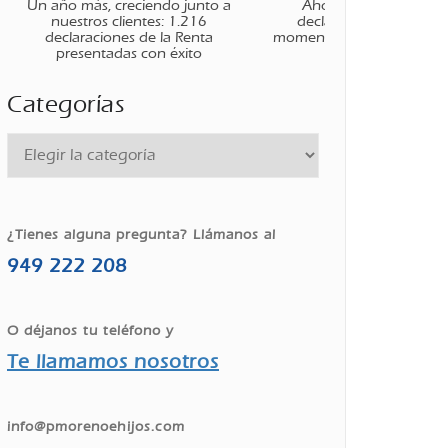
Un año más, creciendo junto a
Ahora que ha finaliza
nuestros clientes: 1.216
declaración de la renta
declaraciones de la Renta
momento de planificar tus
presentadas con éxito
Categorías
¿Tienes alguna pregunta? Llámanos al
949 222 208
O déjanos tu teléfono y
Te llamamos nosotros
info@pmorenoehijos.com