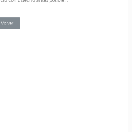
o con usted lo antes posible. .
.
Volver