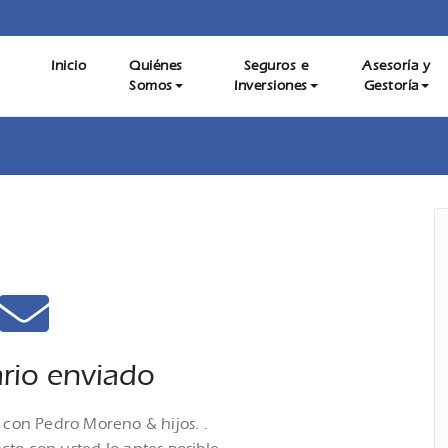
estoría para Empresas, Autónomos y Particulares, Mediación 
Inicio
Quiénes
Seguros e
Asesoría y
Moreno e hijos – Asesoría Gesto
Somos
Inversiones
Gestoría
Servicio de Asesoría Digital. Contáctanos
rio enviado​
 con Pedro Moreno & hijos. .