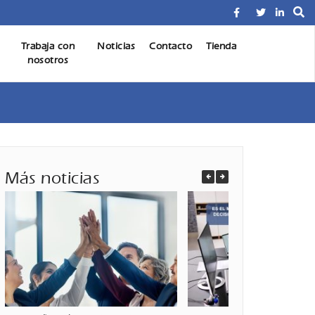
Profesional de Seguros AXA. Planificación Financiera e
Trabaja con
Noticias
Contacto
Tienda
ría Seguros Inversiones
nosotros
Más noticias