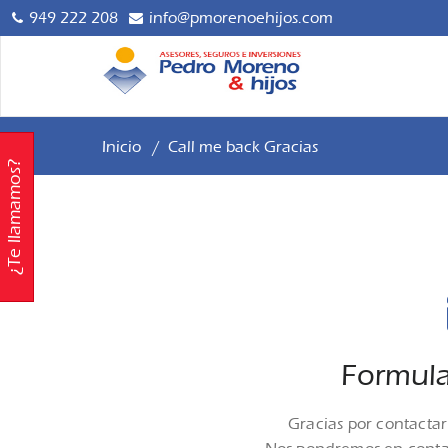
949 222 208
info@pmorenoehijos.com
Asesoría y G
Pedro 
Inversiones. 
Inicio
/
Call me back Gracias
¿Te llamamos?
Formula
Gracias por contactar