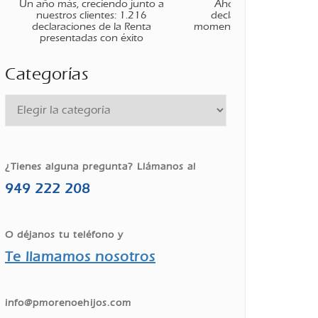
Un año más, creciendo junto a
Ahora que ha finaliza
nuestros clientes: 1.216
declaración de la renta
declaraciones de la Renta
momento de planificar tus
presentadas con éxito
Categorías
¿Tienes alguna pregunta? Llámanos al
949 222 208
O déjanos tu teléfono y
Te llamamos nosotros
info@pmorenoehijos.com