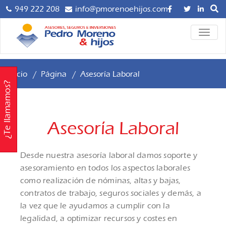
949 222 208
info@pmorenoehijos.com
Asesoría y
ALTER
Pedro
LA
Gestoría para
NAVE
Empresas,
Moreno
Autónomos y
Inicio
/
Página
/
Asesoría Laboral
hijos 
Particulares,
¿Te llamamos?
Mediación
Asesor
Profesional de
Seguros AXA.
Gestor
Asesoría Laboral
Planificación
Seguro
Financiera e
Desde nuestra asesoría laboral damos soporte y
Inversiones.
Inversio
asesoramiento en todos los aspectos laborales
Servicio de
como realización de nóminas, altas y bajas,
Asesoría Digital.
contratos de trabajo, seguros sociales y demás, a
Contáctanos
la vez que le ayudamos a cumplir con la
legalidad, a optimizar recursos y costes en