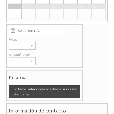
31
01
02
03
04
05
06
Inicio
▾
No book items
▾
1
Reserva
Por favor seleccione los días y horas del
calendario.
Información de contacto