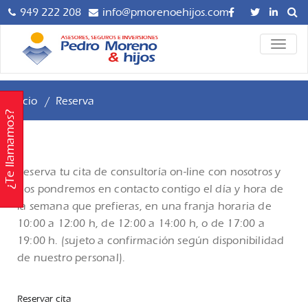
949 222 208
info@pmorenoehijos.com
Asesoría y
ALTER
Pedro
LA
Gestoría para
NAVE
Empresas,
Moreno
Autónomos y
Inicio
/
Reserva
hijos 
Particulares,
¿Te llamamos?
Mediación
Asesor
Profesional de
Seguros AXA.
Gestor
Reserva tu cita de consultoría on-line con nosotros y
Planificación
nos pondremos en contacto contigo el día y hora de
Seguro
Financiera e
la semana que prefieras, en una franja horaria de
Inversiones.
10:00 a 12:00 h, de 12:00 a 14:00 h, o de 17:00 a
Inversio
Servicio de
19:00 h. (sujeto a confirmación según disponibilidad
Asesoría Digital.
de nuestro personal).
Contáctanos
Reservar cita